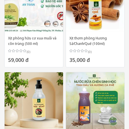
Xịt phòng hữu cơ xua muỗi và
Xịt thơm phòng Hương
côn trùng (500 ml)
Sả⁄Chanh⁄Quế (100ml)
(0)
(0)
59,000 đ
35,000 đ