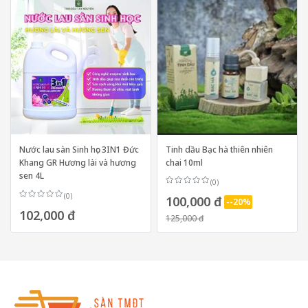
Nước lau sàn Sinh học 3IN1 Đức
Tinh dầu Bạc hà thiên nhiên
Khang GR Hương lài và hương
chai 10ml
sen 4L
(0)
(0)
100,000 đ
--20%
102,000 đ
125,000 đ