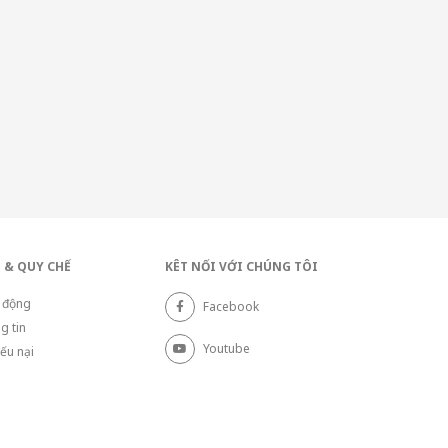
 & QUY CHẾ
KÊT NỐI VỚI CHÚNG TÔI
 động
Facebook
g tin
Youtube
iếu nại