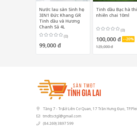
Nước lau sàn Sinh học
Tinh dầu Bạc hà th
3IN1 Đức Khang GR
nhiên chai 10ml
Tinh dầu và Hương
Chanh Sả 4L
(0)
(0)
100,000 đ
--20%
99,000 đ
125,000 đ
Tầng 7 - Trụ Sở Liên Cơ Quan, 17 Trần Hưng Đạo, TP.Plei
tmdtsctgl@gmail.com
(84.269) 3897 599