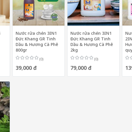
i
Nước rửa chén 3IN1
Nước rửa chén 3IN1
Nướ
Đức Khang GR Tinh
Đức Khang GR Tinh
2I
Dầu & Hương Cà Phê
Dầu & Hương Cà Phê
Hư
800gr
2kg
quy
(0)
(0)
39,000 đ
79,000 đ
13