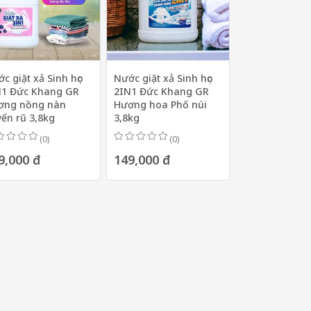
c giặt xả Sinh học
Nước giặt xả Sinh học
N1 Đức Khang GR
2IN1 Đức Khang GR
ơng nồng nàn
Hương hoa Phố núi
ến rũ 3,8kg
3,8kg
(0)
(0)
9,000 đ
149,000 đ