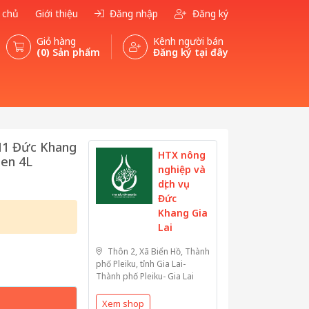
 chủ
Giới thiệu
Đăng nhập
Đăng ký
Giỏ hàng
Kênh người bán
(0)
Sản phẩm
Đăng ký tại đây
IN1 Đức Khang
HTX nông
sen 4L
nghiệp và
dịch vụ
Đức
Khang Gia
Lai
Thôn 2, Xã Biển Hồ, Thành
phố Pleiku, tỉnh Gia Lai-
Thành phố Pleiku- Gia Lai
Xem shop