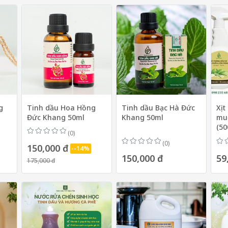
g
Tinh dầu Hoa Hồng
Tinh dầu Bạc Hà Đức
Xịt
Đức Khang 50ml
Khang 50ml
muỗ
(50
(0)
(0)
150,000 đ
--14%
150,000 đ
59
175,000 đ