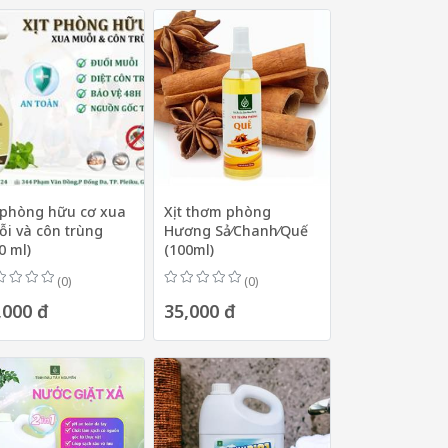
 phòng hữu cơ xua
Xịt thơm phòng
i và côn trùng
Hương Sả⁄Chanh⁄Quế
0 ml)
(100ml)
(0)
(0)
,000 đ
35,000 đ