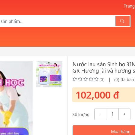
Trang
Nước lau sàn Sinh học 3
GR Hương lài và hương 
(0) | (0) đã bán
102,000 đ
Số lượng
Mua hàng