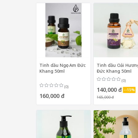
Tinh dầu Ngọc Am Đức
Tinh dầu Oải Hươn
Khang 50ml
Đức Khang 50ml
(0)
(0)
140,000 đ
--15%
160,000 đ
165,000 đ