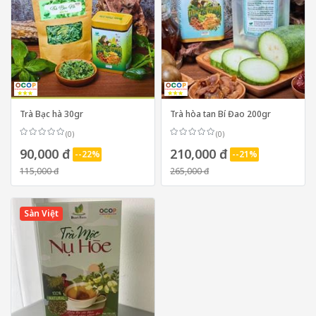
Trà Bạc hà 30gr
Trà hòa tan Bí Đao 200gr
(0)
(0)
90,000 đ
210,000 đ
--22%
--21%
115,000 đ
265,000 đ
Sàn Việt