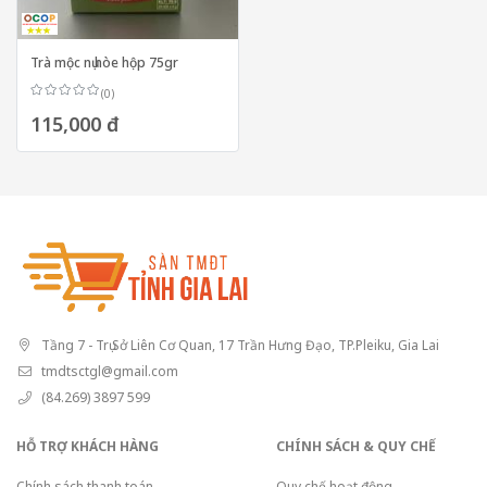
Trà mộc nụ hòe hộp 75gr
(0)
115,000 đ
Tầng 7 - Trụ Sở Liên Cơ Quan, 17 Trần Hưng Đạo, TP.Pleiku, Gia Lai
tmdtsctgl@gmail.com
(84.269) 3897 599
HỖ TRỢ KHÁCH HÀNG
CHÍNH SÁCH & QUY CHẾ
Chính sách thanh toán
Quy chế hoạt động