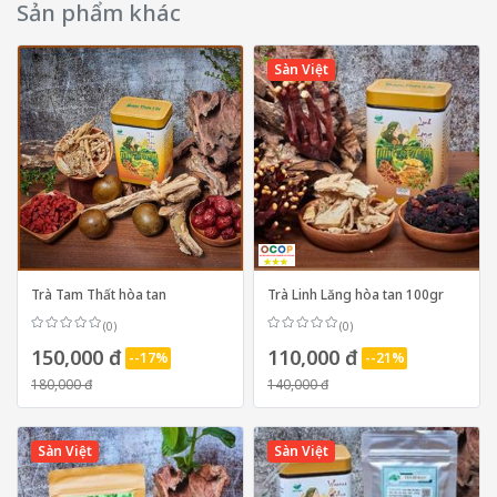
Sản phẩm khác
Sàn Việt
Trà Tam Thất hòa tan
Trà Linh Lăng hòa tan 100gr
(0)
(0)
150,000 đ
110,000 đ
--17%
--21%
180,000 đ
140,000 đ
Sàn Việt
Sàn Việt