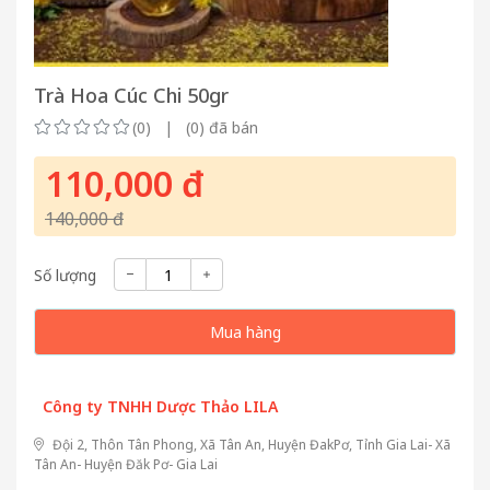
Trà Hoa Cúc Chi 50gr
(0) | (0) đã bán
110,000 đ
140,000 đ
Số lượng
Mua hàng
Công ty TNHH Dược Thảo LILA
Đội 2, Thôn Tân Phong, Xã Tân An, Huyện ĐakPơ, Tỉnh Gia Lai- Xã
Tân An- Huyện Đăk Pơ- Gia Lai