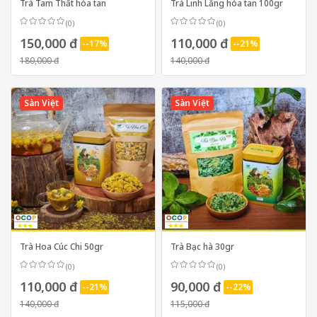
Trà Tam Thất hòa tan
Trà Linh Lăng hòa tan 100gr
(0)
(0)
150,000 đ
110,000 đ
--17%
--21%
180,000 đ
140,000 đ
Sàn Việt
Sàn Việt
Trà Hoa Cúc Chi 50gr
Trà Bạc hà 30gr
(0)
(0)
110,000 đ
90,000 đ
--21%
--22%
140,000 đ
115,000 đ