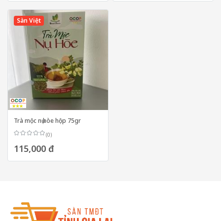
Sàn Việt
Trà mộc nụ hòe hộp 75gr
(0)
115,000 đ