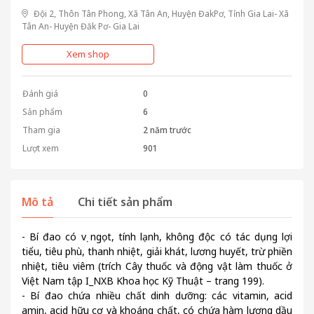
Đội 2, Thôn Tân Phong, Xã Tân An, Huyện ĐakPơ, Tỉnh Gia Lai- Xã
Tân An- Huyện Đăk Pơ- Gia Lai
Xem shop
Đánh giá
0
Sản phẩm
6
Tham gia
2 năm trước
Lượt xem
901
Mô tả
Chi tiết sản phẩm
- Bí đao có vị ngọt, tính lạnh, không độc có tác dụng lợi
tiểu, tiêu phù, thanh nhiệt, giải khát, lương huyết, trừ phiền
nhiệt, tiêu viêm (trích Cây thuốc và động vật làm thuốc ở
Việt Nam tập I_NXB Khoa học Kỹ Thuật – trang 199).
- Bí đao chứa nhiều chất dinh dưỡng: các vitamin, acid
amin, acid hữu cơ và khoán g chất, có chứa hàm lượng dầu